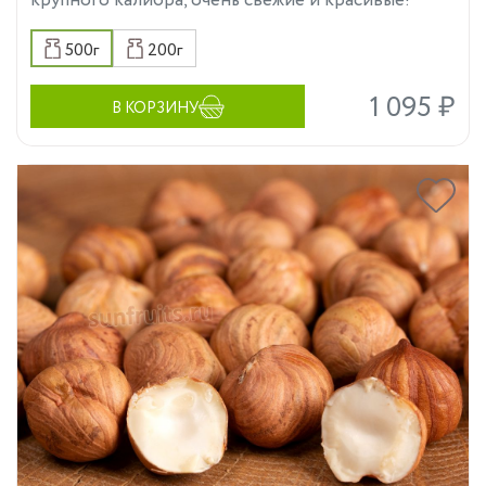
крупного калибра, очень свежие и красивые!
500г
200г
1 095 ₽
В КОРЗИНУ