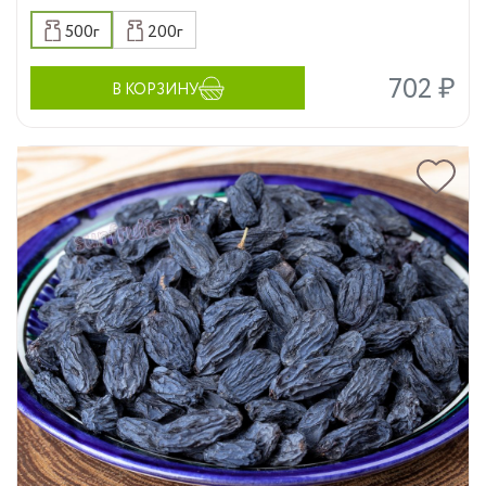
500г
200г
702 ₽
В КОРЗИНУ