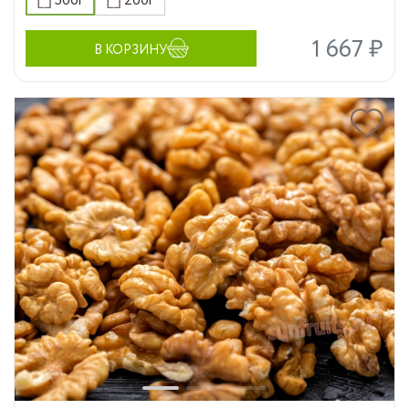
500г
200г
1 667 ₽
В КОРЗИНУ