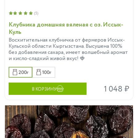
(5)
Клубника домашняя вяленая с оз. Иссык-
Куль
Восхитительная клубничка от фермеров Иссык-
Кульской области Кыргызстана. Высушена 100%
без добавления сахара, имеет волшебный аромат
и кисло-сладкий живой вкус! 🍓
200г
100г
1 048 ₽
В КОРЗИНУ