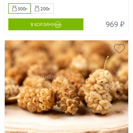
500г
200г
969 ₽
В КОРЗИНУ