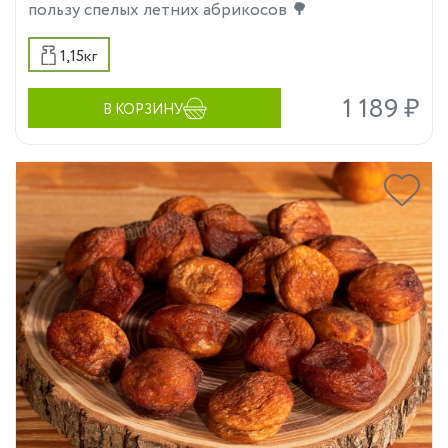
пользу спелых летних абрикосов 🌳
1,15кг
1 189 ₽
В КОРЗИНУ