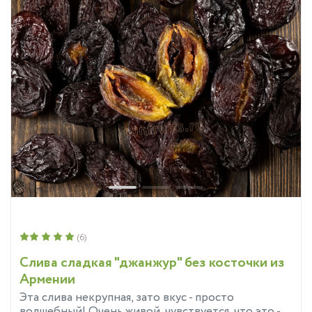
(6)
Слива сладкая "джанжур" без косточки из
Армении
Эта слива некрупная, зато вкус - просто
волшебный! Очень живой, чувствуется, что это -