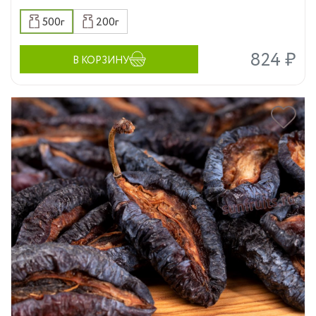
500г
200г
824 ₽
В КОРЗИНУ