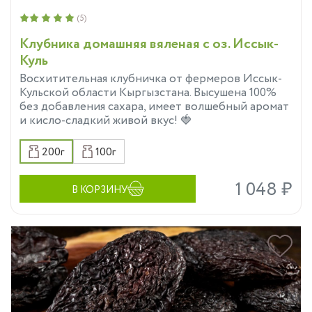
(5)
Клубника домашняя вяленая с оз. Иссык-
Куль
Восхитительная клубничка от фермеров Иссык-
Кульской области Кыргызстана. Высушена 100%
без добавления сахара, имеет волшебный аромат
и кисло-сладкий живой вкус! 🍓
200г
100г
1 048 ₽
В КОРЗИНУ