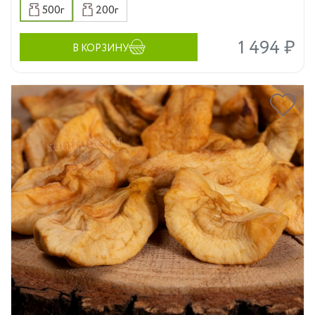
500г
200г
1 494 ₽
В КОРЗИНУ