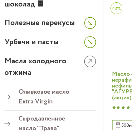
шоколад 🍫
Совер
-13%
проду
Полезные перекусы
масло
наивыс
Нераф
Урбечи и пасты
Virgin
ранне
Масла холодного
очень
отжима
Масло 
цвето
нерафи
оливок
нефиль
Оливковое масло
"АГУРЕ
горьк
(акция)
Extra Virgin
после
Сыродавленное
500м
масло "Трава"