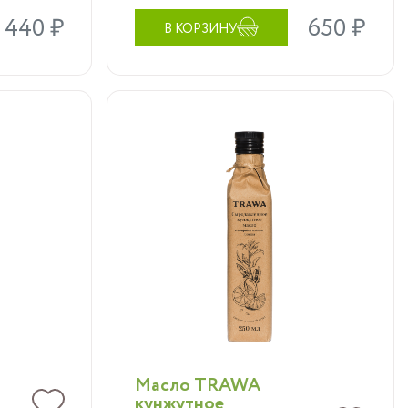
1 440 ₽
650 ₽
В КОРЗИНУ
Воспетое Аюрведой, это
масло сотни лет не
сходит с олимпа и
м
почитается всеми людьми
- в
планеты не только за
приятный вкус, но и за
полезные свойства.
Масло TRAWA
кунжутное