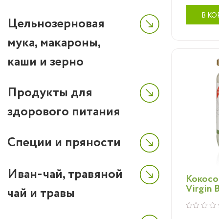
В КО
Цельнозерновая
мука, макароны,
каши и зерно
Кокос
холод
Продукты для
стекл
Кокос
здорового питания
холод
– секр
Специи и пряности
красо
масло
Иван-чай, травяной
Кокосо
Barak
Virgin 
чай и травы
исклю
перво