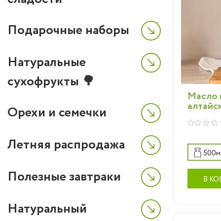
полез
кажды
Подарочные наборы
допол
привы
Натуральные
Изгот
сухофрукты 🌳
поста
Масло 
непос
алтайск
Орехи и семечки
нашего
либо 
Летняя распродажа
поэто
500м
макси
пользы
Полезные завтраки
В КО
Натуральный