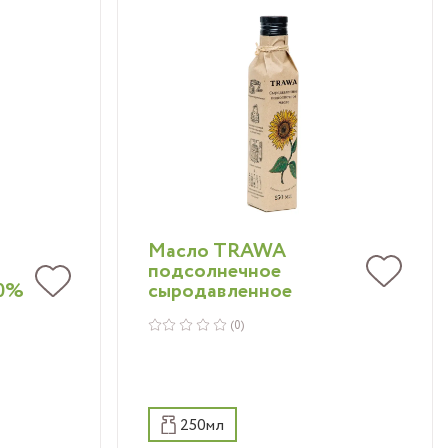
это
Нежное подсолнечное
имеет
масло TRAWA из лучших
щенный
семян подсолнуха
ения
обладает лёгким вкусом
ет
и тонким ароматом.
.
Масло TRAWA
подсолнечное
10%
сыродавленное
(0)
250мл