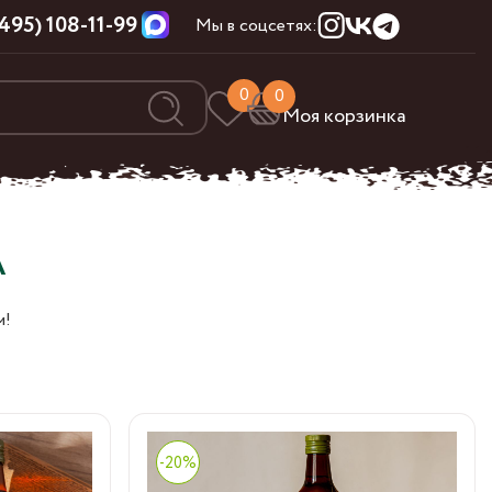
(495) 108-11-99
Мы в соцсетях:
0
0
Моя корзинка
А
м!
Льняное масло
-20%
холодного отжима – это