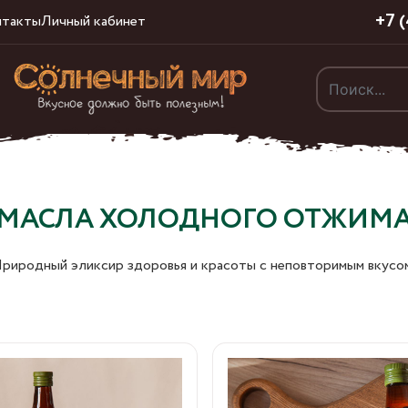
+7 
нтакты
Личный кабинет
МАСЛА ХОЛОДНОГО ОТЖИМ
риродный эликсир здоровья и красоты с неповторимым вкусо
лнечное масло
Включив масло
ного отжима очень
расторопши в свой