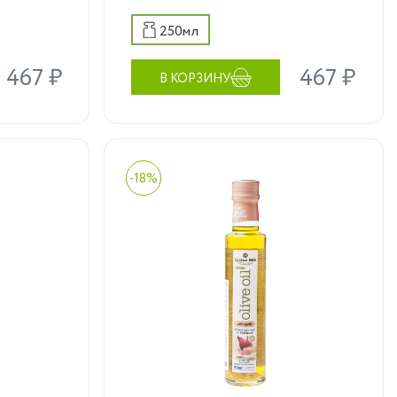
тделки
250мл
467 ₽
467 ₽
В КОРЗИНУ
Оливковые масла
-18%
xtra
высшего качества Extra
virgin Cretan Mill с
натуральными
авами
ароматическими травами
ея,
– это ароматная идея,
т ваши
которая подчеркнет ваши
рецепты и добавит
м
особый вкус вашим