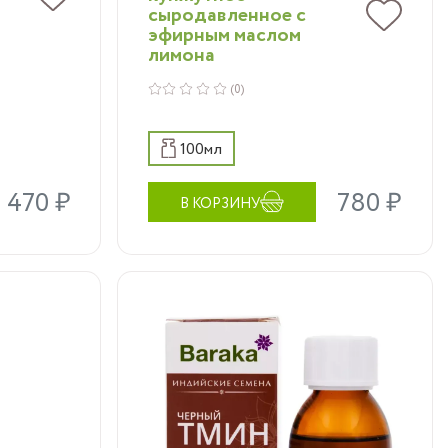
сыродавленное с
эфирным маслом
лимона
(0)
100мл
1 470 ₽
780 ₽
В КОРЗИНУ
Масло черного тмина
Baraka Индийские семена
ых,
- это, в первую очередь,
это
богатый источник
от
полиненасыщенных