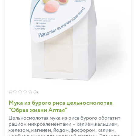
(0)
Мука из бурого риса цельносмолотая
"Образ жизни Алтая"
Цельносмолотая мука из риса бурого​ обогатит
рацион микроэлементами – калием,кальцием,
железом, магнием, йодом, фосфором, калием,