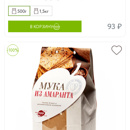
500г
1,5кг
93 ₽
В КОРЗИНУ
-100%