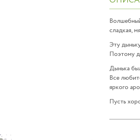
ОПИСА
Волшебный 
сладкая, м
Эту дыньк
Поэтому д
Дынька был
Все любите
яркого аро
Пусть хоро