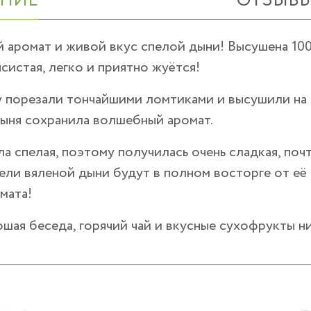
НИЕ
ОТЗЫВ
аромат и живой вкус спелой дыни! Высушена 100%
ясистая, легко и приятно жуётся!
у порезали тончайшими ломтиками и высушили на 
ыня сохранила волшебный аромат.
а спелая, поэтому получилась очень сладкая, поч
ли вяленой дыни будут в полном восторге от её 
мата!
шая беседа, горячий чай и вкусные сухофрукты ни