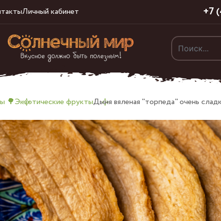
+7 
нтакты
Личный кабинет
ы 🌳
Экзотические фрукты
Дыня вяленая "торпеда" очень сладк