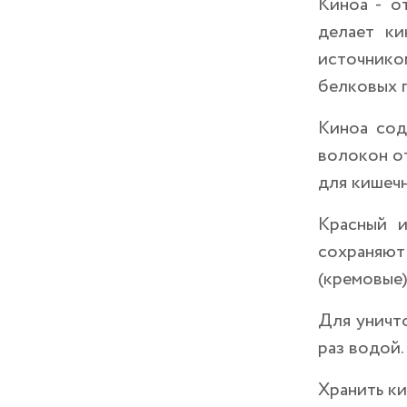
Киноа - о
делает ки
источником
белковых 
Киноа сод
волокон от
для кишечн
Красный и
сохраняют
(кремовые)
Для уничт
раз водой.
Хранить ки