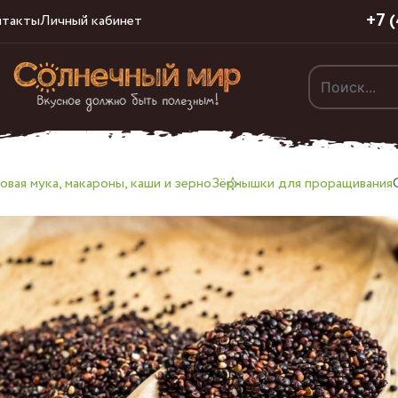
+7 
нтакты
Личный кабинет
вая мука, макароны, каши и зерно
Зёрнышки для проращивания