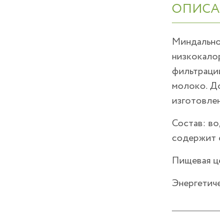
ОПИСА
Миндальное
низкокалор
фильтрации
молоко. До
изготовлен
Состав: во
содержит 
Пищевая ц
Энергетич