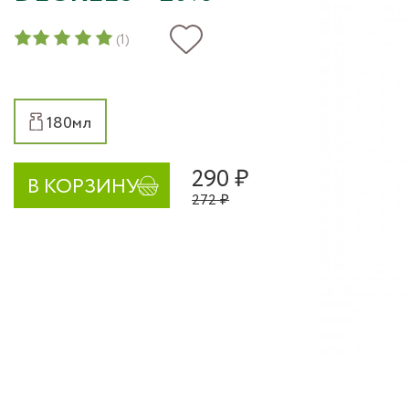
(1)
180мл
290 ₽
В КОРЗИНУ
272 ₽