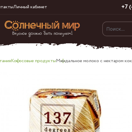
+7 
нтакты
Личный кабинет
тания
Кокосовые продукты
Миндальное молоко с нектаром кок