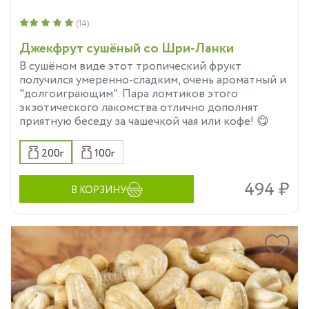
(14)
Джекфрут сушёный со Шри-Ланки
В сушёном виде этот тропический фрукт
получился умеренно-сладким, очень ароматный и
"долгоиграющим". Пара ломтиков этого
экзотического лакомства отлично дополнят
приятную беседу за чашечкой чая или кофе! 😋
200г
100г
494 ₽
В КОРЗИНУ