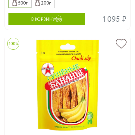
500г
200г
1 095 ₽
В КОРЗИНУ
-100%