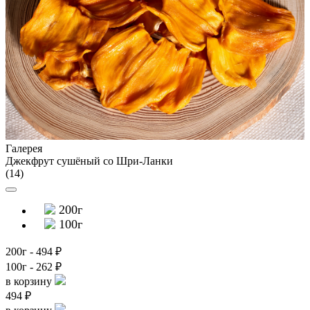
Галерея
Джекфрут сушёный со Шри-Ланки
(14)
200г
100г
200г - 494 ₽
100г - 262 ₽
в корзину
494 ₽