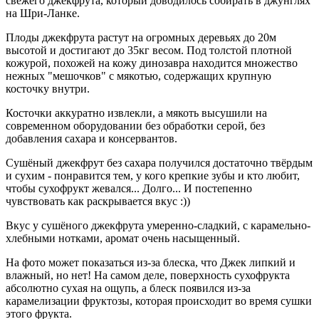
свежего джекфрута, который доводилось собирать в джунглях
на Шри-Ланке.
Плоды джекфрута растут на огромных деревьях до 20м
высотой и достигают до 35кг весом. Под толстой плотной
кожурой, похожей на кожу динозавра находится множество
нежных "мешочков" с мякотью, содержащих крупную
косточку внутри.
Косточки аккуратно извлекли, а мякоть высушили на
современном оборудовании без обработки серой, без
добавления сахара и консервантов.
Сушёный джекфрут без сахара получился достаточно твёрдым
и сухим - понравится тем, у кого крепкие зубы и кто любит,
чтобы сухофрукт жевался... Долго... И постепенно
чувствовать как раскрывается вкус :))
Вкус у сушёного джекфрута умеренно-сладкий, с карамельно-
хлебными нотками, аромат очень насыщенный.
На фото может показаться из-за блеска, что Джек липкий и
влажный, но нет! На самом деле, поверхность сухофрукта
абсолютно сухая на ощупь, а блеск появился из-за
карамелизации фруктозы, которая происходит во время сушки
этого фрукта.