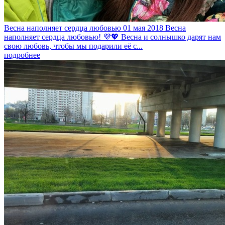
Весна наполняет сердца любовью
01 мая 2018
Весна
наполняет сердца любовью! 💜💖 Весна и солнышко дарят нам
свою любовь, чтобы мы подарили её с...
подробнее