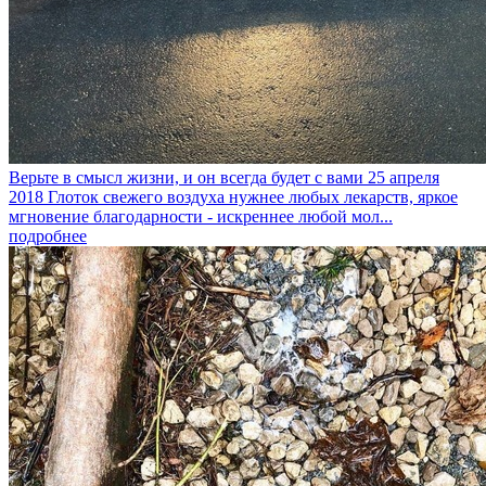
Верьте в смысл жизни, и он всегда будет с вами
25 апреля
2018
Глоток свежего воздуха нужнее любых лекарств, яркое
мгновение благодарности - искреннее любой мол...
подробнее