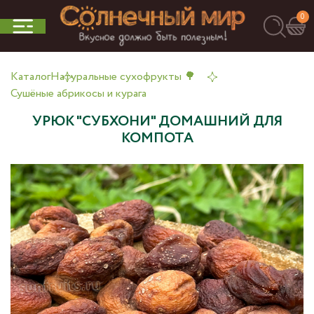
0
Каталог
Натуральные сухофрукты 🌳
Сушёные абрикосы и курага
УРЮК "СУБХОНИ" ДОМАШНИЙ ДЛЯ
КОМПОТА