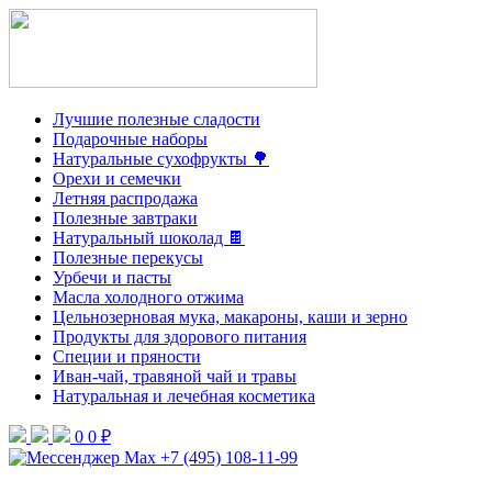
Лучшие полезные сладости
Подарочные наборы
Натуральные сухофрукты 🌳
Орехи и семечки
Летняя распродажа
Полезные завтраки
Натуральный шоколад 🍫
Полезные перекусы
Урбечи и пасты
Масла холодного отжима
Цельнозерновая мука, макароны, каши и зерно
Продукты для здорового питания
Специи и пряности
Иван-чай, травяной чай и травы
Натуральная и лечебная косметика
0
0 ₽
+7 (495) 108-11-99