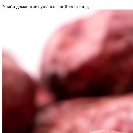
Унаби домашние сушёные "чийлон джигда"