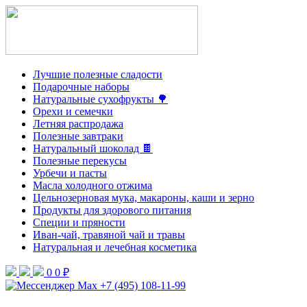
Лучшие полезные сладости
Подарочные наборы
Натуральные сухофрукты 🌳
Орехи и семечки
Летняя распродажа
Полезные завтраки
Натуральный шоколад 🍫
Полезные перекусы
Урбечи и пасты
Масла холодного отжима
Цельнозерновая мука, макароны, каши и зерно
Продукты для здорового питания
Специи и пряности
Иван-чай, травяной чай и травы
Натуральная и лечебная косметика
0
0 ₽
+7 (495) 108-11-99