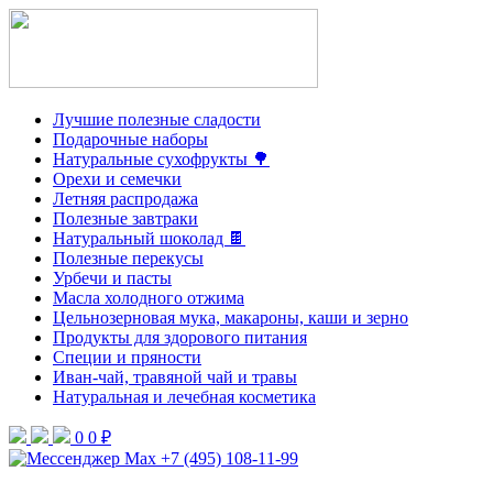
Лучшие полезные сладости
Подарочные наборы
Натуральные сухофрукты 🌳
Орехи и семечки
Летняя распродажа
Полезные завтраки
Натуральный шоколад 🍫
Полезные перекусы
Урбечи и пасты
Масла холодного отжима
Цельнозерновая мука, макароны, каши и зерно
Продукты для здорового питания
Специи и пряности
Иван-чай, травяной чай и травы
Натуральная и лечебная косметика
0
0 ₽
+7 (495) 108-11-99