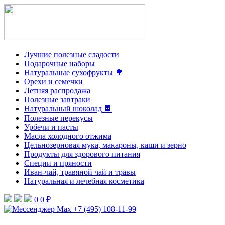
Лучшие полезные сладости
Подарочные наборы
Натуральные сухофрукты 🌳
Орехи и семечки
Летняя распродажа
Полезные завтраки
Натуральный шоколад 🍫
Полезные перекусы
Урбечи и пасты
Масла холодного отжима
Цельнозерновая мука, макароны, каши и зерно
Продукты для здорового питания
Специи и пряности
Иван-чай, травяной чай и травы
Натуральная и лечебная косметика
0
0 ₽
+7 (495) 108-11-99