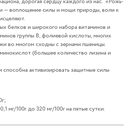
рациона, дорогая сердцу каждого из нас. «Рожь-
и — воплощение силы и мощи природы, воли к
 исцеляют.
ых белков и широкого набора витаминов и
минов группы B, фолиевой кислоты, многих
жи во многом сходны с зернами пшеницы.
минокислот (большее количество лизина и
и способна активизировать защитные силы
0г;
 мг/100г до 320 мг/100г на пятые сутки.