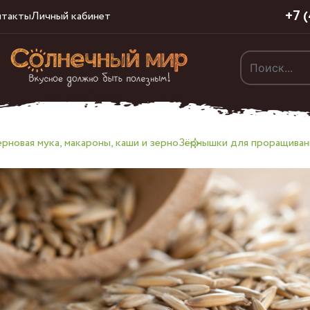
+7 
нтакты
Личный кабинет
рновая мука, макароны, каши и зерно
Зёрнышки для проращиван