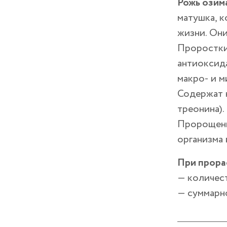
Рожь озим
матушка, 
жизни. Они
Проростки
антиоксида
макро- и м
Содержат 
треонина).
Пророщенн
организма 
При прора
— количест
— суммарно