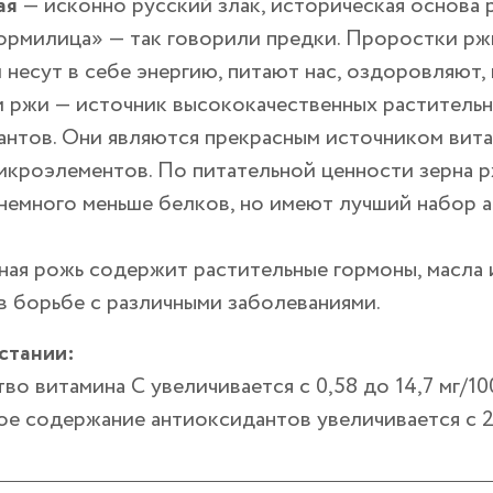
ая
— исконно русский злак, историческая основа 
кормилица» — так говорили предки. Проростки рж
 несут в себе энергию, питают нас, оздоровляют,
 ржи — источник высококачественных растительн
нтов. Они являются прекрасным источником вита
икроэлементов. По питательной ценности зерна р
немного меньше белков, но имеют лучший набор а
ая рожь содержит растительные гормоны, масла 
в борьбе с различными заболеваниями.
стании:
во витамина С увеличивается с 0,58 до 14,7 мг/10
е содержание антиоксидантов увеличивается с 20,1