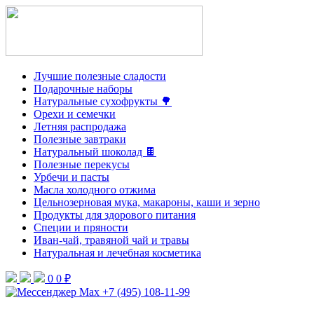
Лучшие полезные сладости
Подарочные наборы
Натуральные сухофрукты 🌳
Орехи и семечки
Летняя распродажа
Полезные завтраки
Натуральный шоколад 🍫
Полезные перекусы
Урбечи и пасты
Масла холодного отжима
Цельнозерновая мука, макароны, каши и зерно
Продукты для здорового питания
Специи и пряности
Иван-чай, травяной чай и травы
Натуральная и лечебная косметика
0
0 ₽
+7 (495) 108-11-99