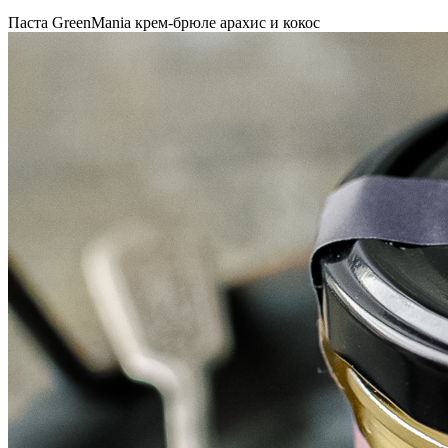
Паста GreenMania крем-брюле арахис и кокос