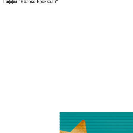
Паффы "Яблоко-Брокколи"