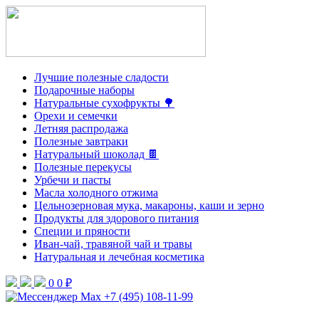
Лучшие полезные сладости
Подарочные наборы
Натуральные сухофрукты 🌳
Орехи и семечки
Летняя распродажа
Полезные завтраки
Натуральный шоколад 🍫
Полезные перекусы
Урбечи и пасты
Масла холодного отжима
Цельнозерновая мука, макароны, каши и зерно
Продукты для здорового питания
Специи и пряности
Иван-чай, травяной чай и травы
Натуральная и лечебная косметика
0
0 ₽
+7 (495) 108-11-99