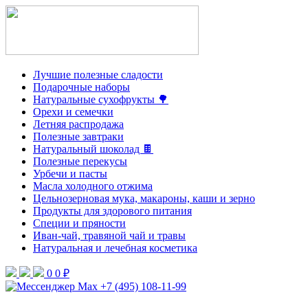
Лучшие полезные сладости
Подарочные наборы
Натуральные сухофрукты 🌳
Орехи и семечки
Летняя распродажа
Полезные завтраки
Натуральный шоколад 🍫
Полезные перекусы
Урбечи и пасты
Масла холодного отжима
Цельнозерновая мука, макароны, каши и зерно
Продукты для здорового питания
Специи и пряности
Иван-чай, травяной чай и травы
Натуральная и лечебная косметика
0
0 ₽
+7 (495) 108-11-99