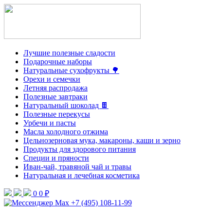
Лучшие полезные сладости
Подарочные наборы
Натуральные сухофрукты 🌳
Орехи и семечки
Летняя распродажа
Полезные завтраки
Натуральный шоколад 🍫
Полезные перекусы
Урбечи и пасты
Масла холодного отжима
Цельнозерновая мука, макароны, каши и зерно
Продукты для здорового питания
Специи и пряности
Иван-чай, травяной чай и травы
Натуральная и лечебная косметика
0
0 ₽
+7 (495) 108-11-99