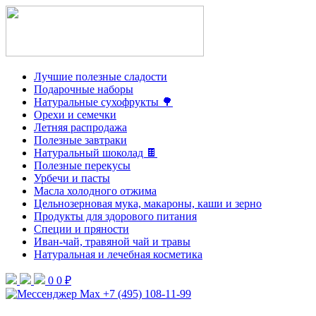
Лучшие полезные сладости
Подарочные наборы
Натуральные сухофрукты 🌳
Орехи и семечки
Летняя распродажа
Полезные завтраки
Натуральный шоколад 🍫
Полезные перекусы
Урбечи и пасты
Масла холодного отжима
Цельнозерновая мука, макароны, каши и зерно
Продукты для здорового питания
Специи и пряности
Иван-чай, травяной чай и травы
Натуральная и лечебная косметика
0
0 ₽
+7 (495) 108-11-99