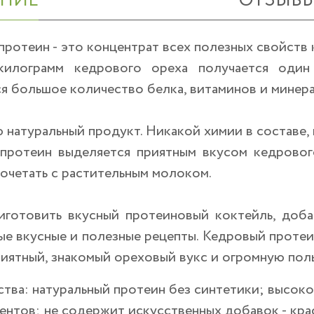
НИЕ
ОТЗЫВ
ротеин - это концентрат всех полезных свойств 
килограмм кедрового ореха получается один
я большое количество белка, витаминов и минера
натуральный продукт. Никакой химии в составе,
протеин выделяется приятным вкусом кедрового
сочетать с растительным молоком.
готовить вкусный протеиновый коктейль, добавл
ые вкусные и полезные рецепты. Кедровый протеи
иятный, знакомый ореховый вукс и огромную поль
тва:
натуральный протеин без синтетики; высоко
нтов; не содержит искусственных добавок - крас