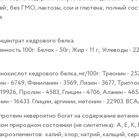
лей;
без
ГМО, лактозы, сои и глютена; полный сос
.
нцентрат кедрового белка.
нность 100г:
Белок - 50г; Жир - 11 г; Углеводы - 
инокислот кедрового белка
, мг/100г: Треонин - 2
ин - 6749, Фениланин - 3569, Лизин - 3677, Триптоф
19926, Пролин - 4583, Глицин - 4706, Аланин - 4658
ин - 16433. Глицин, аргинин, метонин - 22903. BCAA
ротеин невероятно богат на содержание витамин
ом природном состоянии (не синтетика): А, Е, К, В
акроэлементов: калий, хлор, натрий, кальций, сера