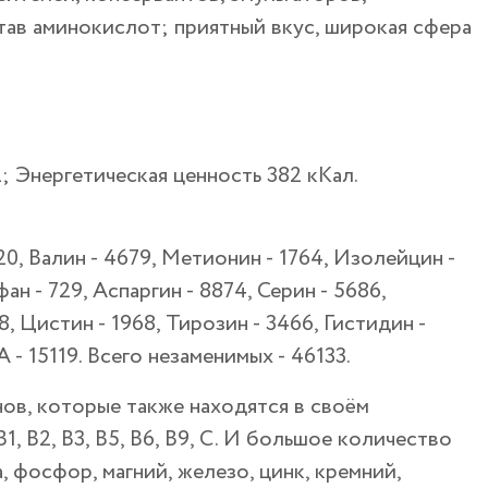
тав аминокислот; приятный вкус, широкая сфера
22; Энергетическая ценность 382 кКал.
520, Валин - 4679, Метионин - 1764, Изолейцин -
ан - 729, Аспаргин - 8874, Серин - 5686,
, Цистин - 1968, Тирозин - 3466, Гистидин -
 - 15119. Всего незаменимых - 46133.
ов, которые также находятся в своём
1, В2, В3, В5, В6, В9, С. И большое количество
, фосфор, магний, железо, цинк, кремний,