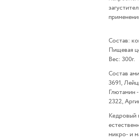
загустите
применения
Состав:
ко
Пищевая це
Вес
: 300г.
Состав ам
3691, Лейц
Глютамин -
2322, Аргин
Кедровый п
естественн
микро- и м