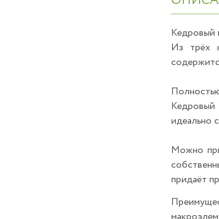
ОПИСА
Кедровый п
Из трёх 
содержитс
Полностью 
Кедровый 
идеально 
Можно при
собственн
придаёт пр
Преимущес
макроэлеме