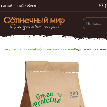
+7 
нтакты
Личный кабинет
я здорового питания
Растительный протеин
Кедровый протеин "