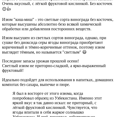
Очень вкусный, с лёгкой фруктовой кислинкой. Без косточек
😊👍
Изюм "киш-миш" - это светлые сорта винограда без косточек,
которые высушены абсолютно безо всякой химической
обработки или добавления посторонних веществ.
Изюм высушен из светлых сортов винограда, однако, при
сушке без диоксида серы ягоды винограда приобретают
коричневый и тёмно-коричневые оттенок, поэтому изюм
выглядит тёмным, но называется "светлым" 😃
Последние запасы урожая прошлой осени!
Светлый изюм не приторно-сладкий, а ярко-выраженный
фруктовый!
Идеально подойдет для использования в напитках, домашних
компотах без сахара, выпечке и пюре.
Я был в восторге от этого изюма, когда
попробовал образец из Узбекистана. Именно этот
яркий вкус я так давно искал: не приторный, с
лёгкой фруктовой кислинкой. Чувствуется, что
ягоды впитали в себя жаркое солнышко
Узбекистана. И ещё, виноград, действительно