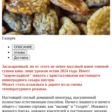
Галерея
ОПИСАНИЕ
отзывы
Доставка
Засахаренный, но от этого не менее вкусный изюм теневой
сушки киш- миш урожая осени 2024 года. Имеет
"мармеладную" мякоть с кристалликами настоящего
виноградного сахара внутри.
Может стать влажным в дороге из-за смены
температурного режима.
Настоящий спелый домашний виноград, высушенный
полностью естественным способом. Ничего лишнего и ничего
общего с такими сортами, как "малаяр" и "голден". Никакого
жирного блеска, никаких красителей и посторонних запахов.