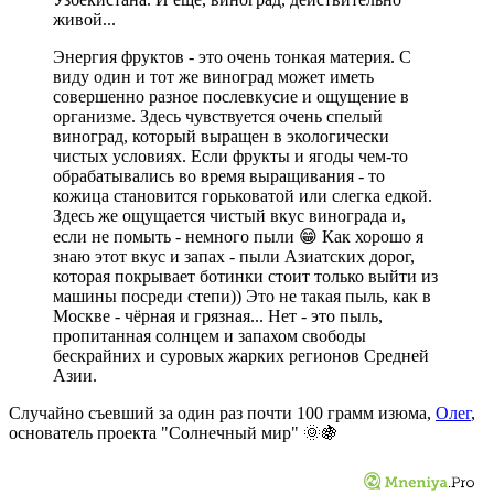
живой...
Энергия фруктов - это очень тонкая материя. С
виду один и тот же виноград может иметь
совершенно разное послевкусие и ощущение в
организме. Здесь чувствуется очень спелый
виноград, который выращен в экологически
чистых условиях. Если фрукты и ягоды чем-то
обрабатывались во время выращивания - то
кожица становится горьковатой или слегка едкой.
Здесь же ощущается чистый вкус винограда и,
если не помыть - немного пыли 😁 Как хорошо я
знаю этот вкус и запах - пыли Азиатских дорог,
которая покрывает ботинки стоит только выйти из
машины посреди степи)) Это не такая пыль, как в
Москве - чёрная и грязная... Нет - это пыль,
пропитанная солнцем и запахом свободы
бескрайних и суровых жарких регионов Средней
Азии.
Случайно съевший за один раз почти 100 грамм изюма,
Олег
,
основатель проекта "Солнечный мир"
🌞🍇