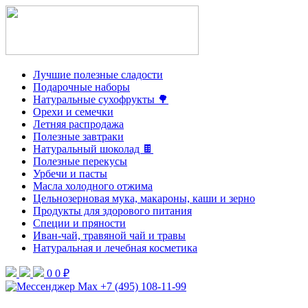
Лучшие полезные сладости
Подарочные наборы
Натуральные сухофрукты 🌳
Орехи и семечки
Летняя распродажа
Полезные завтраки
Натуральный шоколад 🍫
Полезные перекусы
Урбечи и пасты
Масла холодного отжима
Цельнозерновая мука, макароны, каши и зерно
Продукты для здорового питания
Специи и пряности
Иван-чай, травяной чай и травы
Натуральная и лечебная косметика
0
0 ₽
+7 (495) 108-11-99