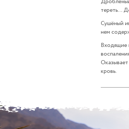
Дроблёный 
тереть... 
Сушёный и
нем содерж
Входящие 
воспалени
Оказывает
кровь.