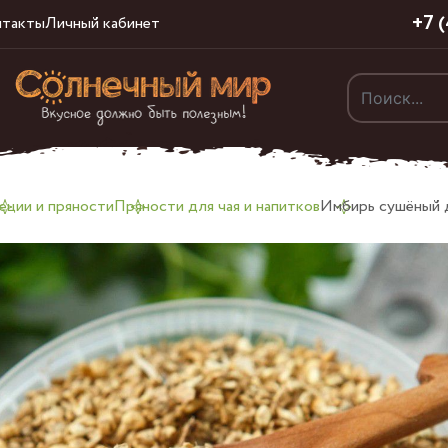
+7 
нтакты
Личный кабинет
еции и пряности
Пряности для чая и напитков
Имбирь сушёный 