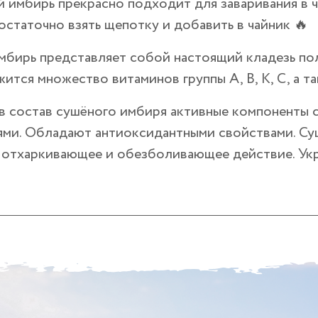
имбирь прекрасно подходит для заваривания в ча
Достаточно взять щепотку и добавить в чайник 🔥
мбирь представляет собой настоящий кладезь пол
ится множество витаминов группы А, В, К, С, а т
в состав сушёного имбиря активные компоненты 
ями. Обладают антиоксидантными свойствами. Су
 отхаркивающее и обезболивающее действие. Укре