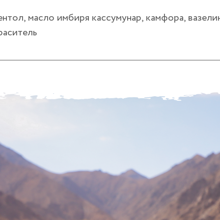
нтол, масло имбиря кассумунар, камфора, вазелин
раситель