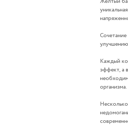
Желтый бал
уникальная
напряженно
Сочетание
улучшению
Каждый ко
эффект, а 
необходим
организма.
Несколько
недомогани
современно