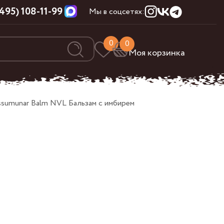
(495) 108-11-99
Мы в соцсетях:
0
0
Моя корзинка
umunar Balm NVL Бальзам с имбирем