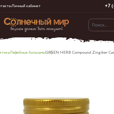
+7 
нтакты
Личный кабинет
етика
Лечебные бальзамы
GREEN HERB Compound Zingiber Cass