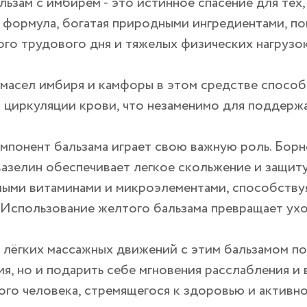
ьзам с имбирем - это истинное спасение для тех,
 формула, богатая природными ингредиентами, по
го трудового дня и тяжелых физических нагрузок
 масел имбиря и камфоры в этом средстве способ
 циркуляции крови, что незаменимо для поддержа
мпонент бальзама играет свою важную роль. Бор
вазелин обеспечивает легкое скольжение и защит
ыми витаминами и микроэлементами, способствуя
 Использование желтого бальзама превращает ухо
 лёгких массажных движений с этим бальзамом по
я, но и подарить себе мгновения расслабления и
го человека, стремящегося к здоровью и активно