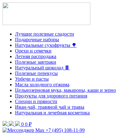
Лучшие полезные сладости
Подарочные наборы
Натуральные сухофрукты 🌳
Орехи и семечки
Летняя распродажа
Полезные завтраки
Натуральный шоколад 🍫
Полезные перекусы
Урбечи и пасты
Масла холодного отжима
Цельнозерновая мука, макароны, каши и зерно
Продукты для здорового питания
Специи и пряности
Иван-чай, травяной чай и травы
Натуральная и лечебная косметика
0
0 ₽
+7 (495) 108-11-99