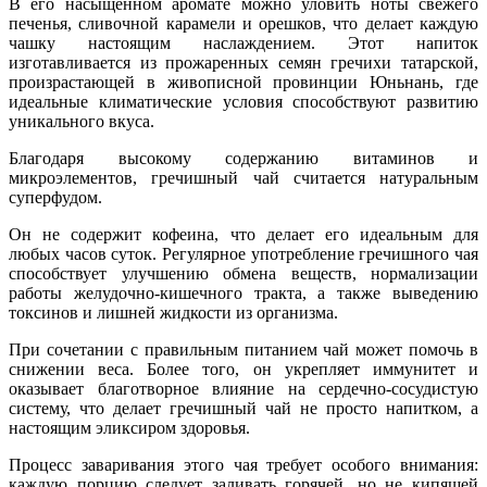
В его насыщенном аромате можно уловить ноты свежего
печенья, сливочной карамели и орешков, что делает каждую
чашку настоящим наслаждением. Этот напиток
изготавливается из прожаренных семян гречихи татарской,
произрастающей в живописной провинции Юньнань, где
идеальные климатические условия способствуют развитию
уникального вкуса.
Благодаря высокому содержанию витаминов и
микроэлементов, гречишный чай считается натуральным
суперфудом.
Он не содержит кофеина, что делает его идеальным для
любых часов суток. Регулярное употребление гречишного чая
способствует улучшению обмена веществ, нормализации
работы желудочно-кишечного тракта, а также выведению
токсинов и лишней жидкости из организма.
При сочетании с правильным питанием чай может помочь в
снижении веса. Более того, он укрепляет иммунитет и
оказывает благотворное влияние на сердечно-сосудистую
систему, что делает гречишный чай не просто напитком, а
настоящим эликсиром здоровья.
Процесс заваривания этого чая требует особого внимания:
каждую порцию следует заливать горячей, но не кипящей