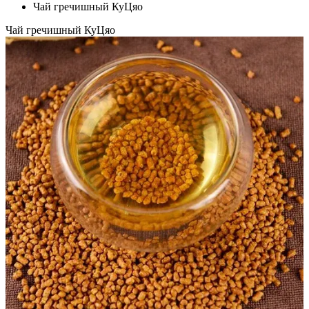
Чай гречишный КуЦяо
Чай гречишный КуЦяо