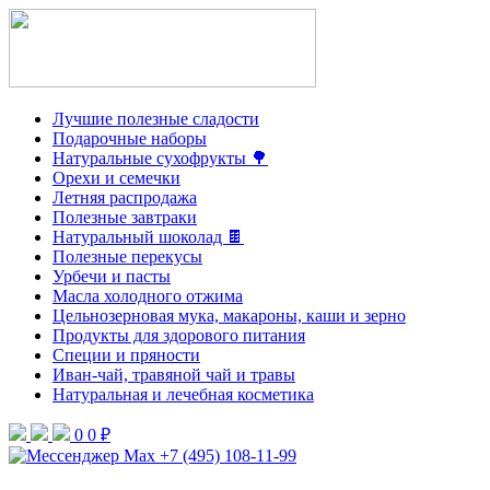
Лучшие полезные сладости
Подарочные наборы
Натуральные сухофрукты 🌳
Орехи и семечки
Летняя распродажа
Полезные завтраки
Натуральный шоколад 🍫
Полезные перекусы
Урбечи и пасты
Масла холодного отжима
Цельнозерновая мука, макароны, каши и зерно
Продукты для здорового питания
Специи и пряности
Иван-чай, травяной чай и травы
Натуральная и лечебная косметика
0
0 ₽
+7 (495) 108-11-99