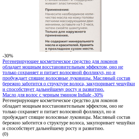
-30%
Регенерирующее косметическое средство для локонов
обладает мощным восстановительным эффектом, оно не
только сохраняет и питает волосяной фолликул, но и
пробуждает спящие волосяные луковицы. Масляный состав
бережно заботится о структуре волоса, закупоривает чешуйки
и способствует дальнейшему росту и развитию.
Масло для волос с черным тмином Indiale -30%
Регенерирующее косметическое средство для локонов
обладает мощным восстановительным эффектом, оно не
только сохраняет и питает волосяной фолликул, но и
пробуждает спящие волосяные луковицы. Масляный состав
бережно заботится о структуре волоса, закупоривает чешуйки
и способствует дальнейшему росту и развитию.
(0)