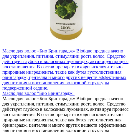
Масло для волос «Био Брингарадж» Biotique предназначено
для укрепления, питания, стимуляции роста волос. Средство
действует глубоко в волосяных луковицах, активируя процесс
восстановления. В состав препарата входят исключительно
природные ингредиенты, такие как бутея густолиственная,
брингарадж, центелла и много других веществ эффективных
для питания и восстановления волосяной структуры
подверженной седине.
Масло для волос "Био Брингарадж"
Масло для волос «Био Брингарадж» Biotique предназначено
для укрепления, питания, стимуляции роста волос. Средство
действует глубоко в волосяных луковицах, активируя процесс
восстановления. В состав препарата входят исключительно
природные ингредиенты, такие как бутея густолиственная,
брингарадж, центелла и много других веществ эффективных
для питания и восстановления волосяной структуры