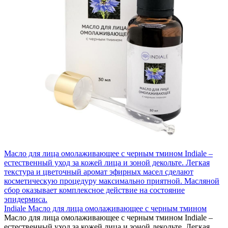
Масло для лица омолаживающее с черным тмином Indiale –
естественный уход за кожей лица и зоной декольте. Легкая
текстура и цветочный аромат эфирных масел сделают
косметическую процедуру максимально приятной. Масляной
сбор оказывает комплексное действие на состояние
эпидермиса.
Indiale Масло для лица омолаживающее с черным тмином
Масло для лица омолаживающее с черным тмином Indiale –
естественный уход за кожей лица и зоной декольте. Легкая