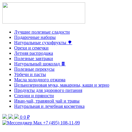
Лучшие полезные сладости
Подарочные наборы
Натуральные сухофрукты 🌳
Орехи и семечки
Летняя распродажа
Полезные завтраки
Натуральный шоколад 🍫
Полезные перекусы
Урбечи и пасты
Масла холодного отжима
Цельнозерновая мука, макароны, каши и зерно
Продукты для здорового питания
Специи и пряности
Иван-чай, травяной чай и травы
Натуральная и лечебная косметика
0
0 ₽
+7 (495) 108-11-99