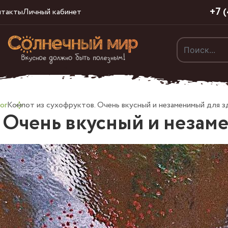
+7 
нтакты
Личный кабинет
ог
Компот из сухофруктов. Очень вкусный и незаменимый для з
. Очень вкусный и незам