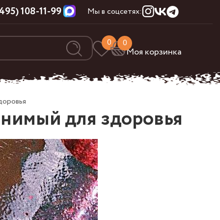
(495) 108-11-99
Мы в соцсетях:
0
0
Моя корзинка
доровья
енимый для здоровья