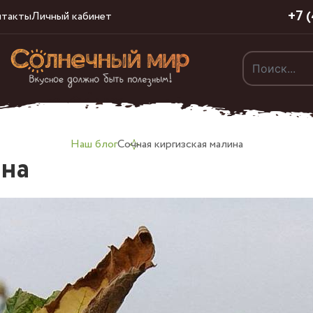
+7 
нтакты
Личный кабинет
Наш блог
Сочная киргизская малина
ина