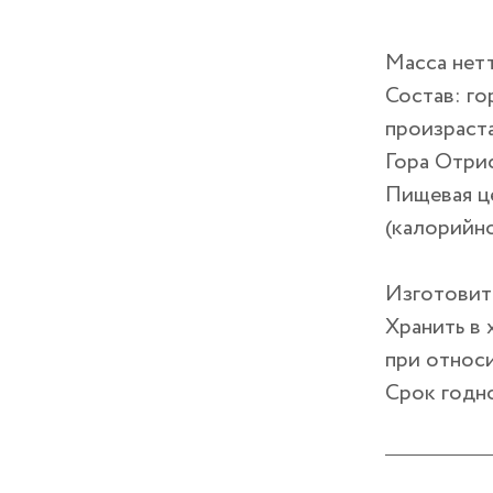
Масса нет
Состав: го
произраста
Гора Отри
Пищевая це
(калорийно
Изготовите
Хранить в
при относ
Срок годно