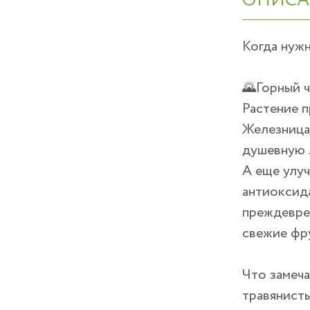
ОПИСА
Когда нужн
🌄Горный ч
Растение п
Железница 
душевную л
А еще улуч
антиоксида
преждеврем
свежие фру
Что замеча
травянист