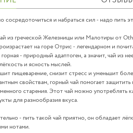
НИЕ
ОТЗЫВ
о сосредоточиться и набраться сил - надо пить эт
ай из греческой Железницы или Малотиры от Othr
роизрастает на горе Отрис - легендарном и почит
горная - природный адаптоген, а значит, чай из н
ёгкость и ясность мыслей.
шит пищеварение, снизит стресс и уменьшит бол
нтным свойствам, горный чай помогает защитить
енного старения. Этот чай можно употреблять ка
кты для разнообразия вкуса.
тельно - пить такой чай приятно, он обладает лё
ыми нотами.