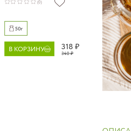
(0)
50г
318 ₽
В КОРЗИНУ
340 ₽