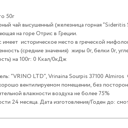
то 50г
рный чай высушенный (железница горная “Sideritis 
ющая на горе Отрис в Греции.
с имеет историческое место в греческой мифолог
нность (средние значения) жиры 0г, белки 0г, угл
сть) на 100г: 0 Ккал/0кДж
ль: “VRINO LTD”, Vrinaina Sourpis 37100 Almiros
 хорошо вентилируемом помещении, без посторонн
ительной влажности воздуха не более 75%
сти 24 месяца. Дата изготовления/Годен до: смот