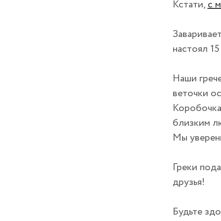
Кстати,
с 
Заваривает
настоял 15
Наши грече
веточки ос
Коробочка 
близким л
Мы уверены
Греки под
друзья!
Будьте здо