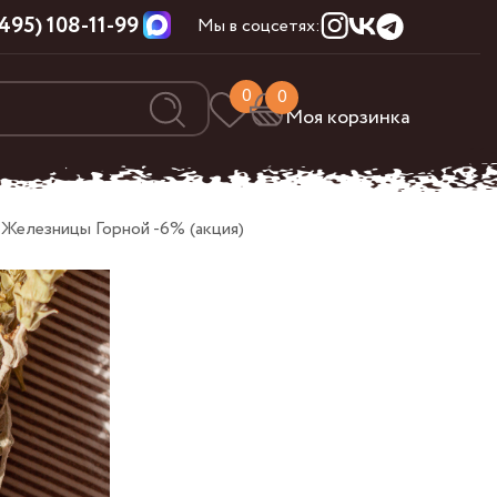
(495) 108-11-99
Мы в соцсетях:
0
0
Моя корзинка
з Железницы Горной -6% (акция)