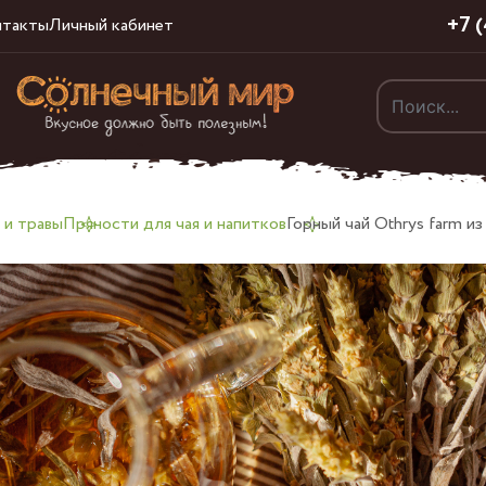
+7 
нтакты
Личный кабинет
 и травы
Пряности для чая и напитков
Горный чай Othrys farm и